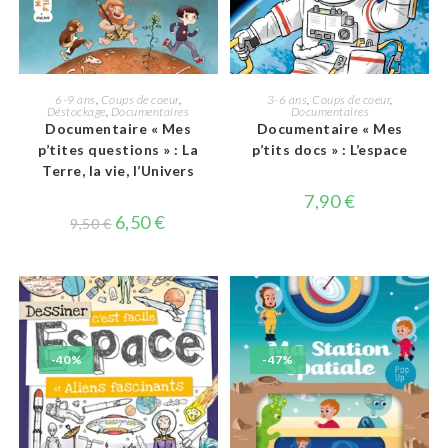
AJOUTER AU PANIER
AJOUTER AU PANIER
6-9 ans
,
Coups de coeur
,
3-6 ans
,
Coups de coeur
,
Déstockage
,
Documentaires
Documentaires
Documentaire « Mes
Documentaire « Mes
p’tites questions » : La
p’tits docs » : L’espace
Terre, la vie, l’Univers
7,90
€
Le
Le
6,50
€
9,50
€
prix
prix
initial
actuel
était :
est :
9,50 €.
6,50 €.
-40%
-47%