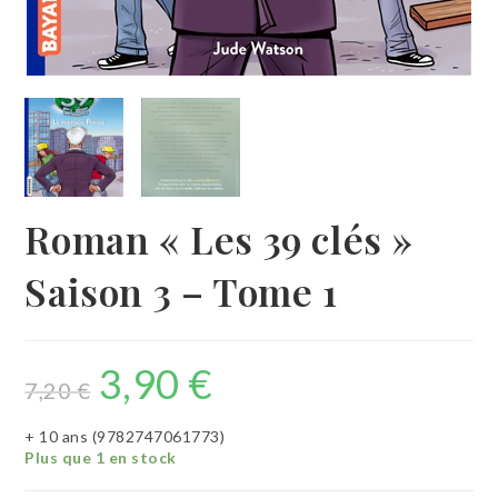
Roman « Les 39 clés »
Saison 3 – Tome 1
3,90
€
Le
Le
prix
prix
7,20
€
initial
actuel
était :
est :
7,20 €.
3,90 €.
+ 10 ans (9782747061773)
Plus que 1 en stock