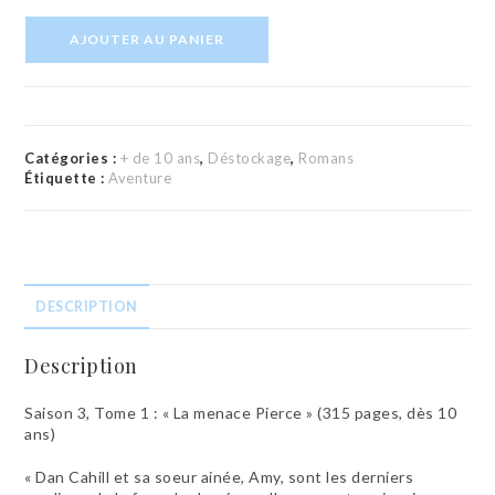
quantité
AJOUTER AU PANIER
de
Roman
"Les
39
clés"
Saison
Catégories :
+ de 10 ans
,
Déstockage
,
Romans
3
Étiquette :
Aventure
-
Tome
1
DESCRIPTION
Description
Saison 3, Tome 1 : « La menace Pierce » (315 pages, dès 10
ans)
« Dan Cahill et sa soeur ainée, Amy, sont les derniers