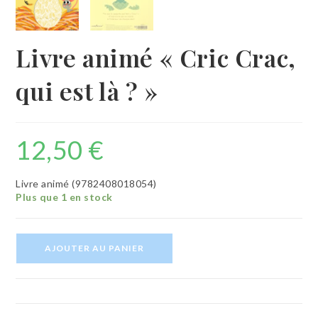
Livre animé « Cric Crac,
qui est là ? »
12,50
€
Livre animé (
9782408018054)
Plus que 1 en stock
quantité
AJOUTER AU PANIER
de
Livre
animé
"Cric
Crac,