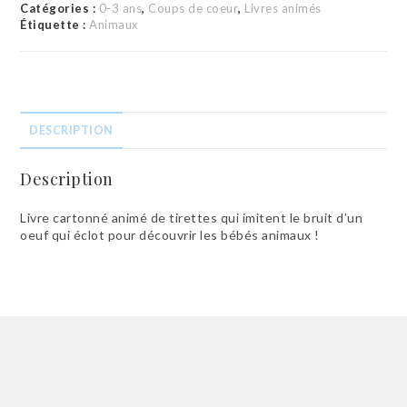
qui
Catégories :
0-3 ans
,
Coups de coeur
,
Livres animés
est
Étiquette :
Animaux
là
?"
DESCRIPTION
Description
Livre cartonné animé de tirettes qui imitent le bruit d’un
oeuf qui éclot pour découvrir les bébés animaux !