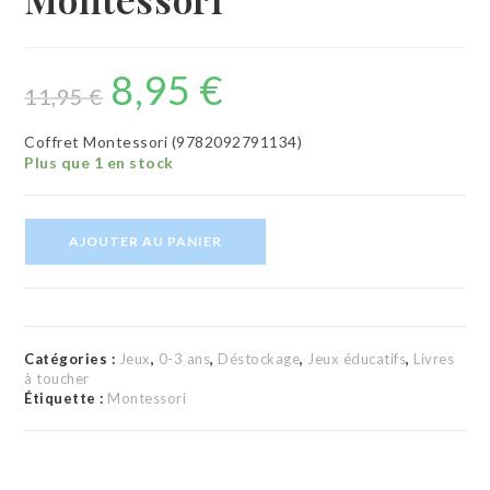
8,95
€
Le
Le
prix
prix
11,95
€
initial
actuel
était :
est :
11,95 €.
8,95 €.
Coffret Montessori (9782092791134)
Plus que 1 en stock
quantité
AJOUTER AU PANIER
de
Mes
tablettes
rugueuses
Montessori
Catégories :
Jeux
,
0-3 ans
,
Déstockage
,
Jeux éducatifs
,
Livres
à toucher
Étiquette :
Montessori