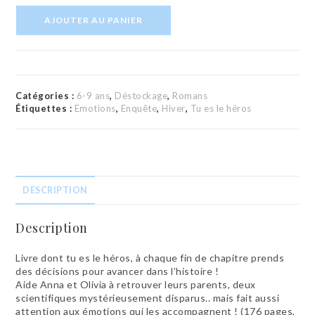
quantité
AJOUTER AU PANIER
de
Roman
"C'est
toi
le
héros"
Catégories :
6-9 ans
,
Déstockage
,
Romans
:
Étiquettes :
Emotions
,
Enquête
,
Hiver
,
Tu es le héros
Disparition
dans
la
toundra
DESCRIPTION
Description
Livre dont tu es le héros, à chaque fin de chapitre prends
des décisions pour avancer dans l’histoire !
Aide Anna et Olivia à retrouver leurs parents, deux
scientifiques mystérieusement disparus.. mais fait aussi
attention aux émotions qui les accompagnent ! (176 pages,