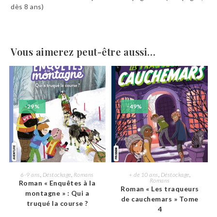
dès 8 ans)
Vous aimerez peut-être aussi…
-29%
-49%
AJOUTER AU PANIER
AJOUTER AU PANIER
6-9 ans
,
Déstockage
,
Romans
+ de 10 ans
,
Déstockage
,
Romans
Roman « Enquêtes à la
Roman « Les traqueurs
montagne » : Qui a
de cauchemars » Tome
truqué la course ?
4