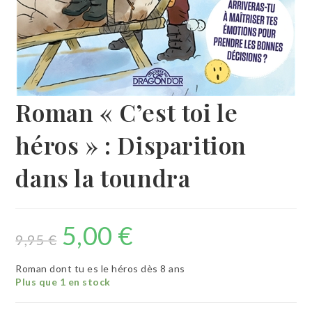
Roman « C’est toi le
héros » : Disparition
dans la toundra
5,00
€
Le
Le
prix
prix
9,95
€
initial
actuel
était :
est :
9,95 €.
5,00 €.
Roman dont tu es le héros dès 8 ans
Plus que 1 en stock